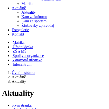
Matrika
Aktuálně
Aktuality
Kam za kulturou
Kam za sportem
Žinkovský zpravodaj
Fotogalerie
Kontakt
Matrika
Úřední deska
ZŠ a MŠ
Spolky a organizace
Zdravotní středisko
Infocentrum
Úvodní stránka
Aktuálně
Aktuality
Aktuality
první stránka