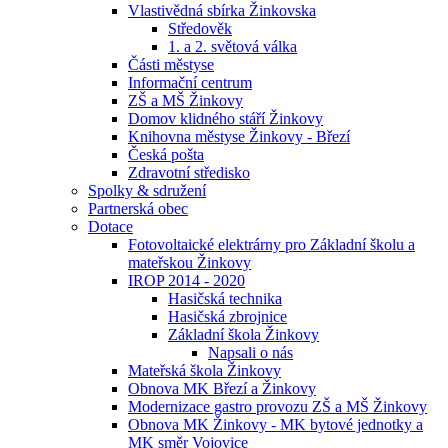
Vlastivědná sbírka Žinkovska
Středověk
1. a 2. světová válka
Části městyse
Informační centrum
ZŠ a MŠ Žinkovy
Domov klidného stáří Žinkovy
Knihovna městyse Žinkovy - Březí
Česká pošta
Zdravotní středisko
Spolky & sdružení
Partnerská obec
Dotace
Fotovoltaické elektrárny pro Základní školu a
mateřskou Žinkovy
IROP 2014 - 2020
Hasičská technika
Hasičská zbrojnice
Základní škola Žinkovy
Napsali o nás
Mateřská škola Žinkovy
Obnova MK Březí a Žinkovy
Modernizace gastro provozu ZŠ a MŠ Žinkovy
Obnova MK Žinkovy - MK bytové jednotky a
MK směr Vojovice