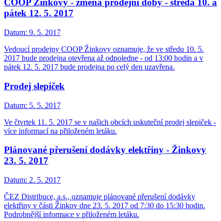
COOP Žinkovy - změna prodejní doby - středa 10. a
pátek 12. 5. 2017
Datum:
9. 5. 2017
Vedoucí prodejny COOP Žinkovy oznamuje, že ve středu 10. 5.
2017 bude prodejna otevřena až odpoledne - od 13:00 hodin a v
pátek 12. 5. 2017 bude prodejna po celý den uzavřena.
Prodej slepiček
Datum:
5. 5. 2017
Ve čtvrtek 11. 5. 2017 se v našich obcích uskuteční prodej slepiček -
více informací na přiloženém letáku.
Plánované přerušení dodávky elektřiny - Žinkovy
23. 5. 2017
Datum:
2. 5. 2017
ČEZ Distribuce, a.s., oznamuje plánované přerušení dodávky
elektřiny v části Žinkov dne 23. 5. 2017 od 7:30 do 15:30 hodin.
Podrobnější informace v přiloženém letáku.