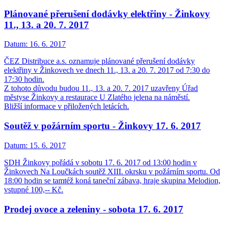
Plánované přerušení dodávky elektřiny - Žinkovy
11., 13. a 20. 7. 2017
Datum:
16. 6. 2017
ČEZ Distribuce a.s. oznamuje plánované přerušení dodávky
elektřiny v Žinkovech ve dnech 11., 13. a 20. 7. 2017 od 7:30 do
17:30 hodin.
Z tohoto důvodu budou 11., 13. a 20. 7. 2017 uzavřeny Úřad
městyse Žinkovy a restaurace U Zlatého jelena na náměstí.
Bližší informace v přiložených letácích.
Soutěž v požárním sportu - Žinkovy 17. 6. 2017
Datum:
15. 6. 2017
SDH Žinkovy pořádá v sobotu 17. 6. 2017 od 13:00 hodin v
Žinkovech Na Loučkách soutěž XIII. okrsku v požárním sportu. Od
18:00 hodin se tamtéž koná taneční zábava, hraje skupina Melodion,
vstupné 100,-- Kč.
Prodej ovoce a zeleniny - sobota 17. 6. 2017