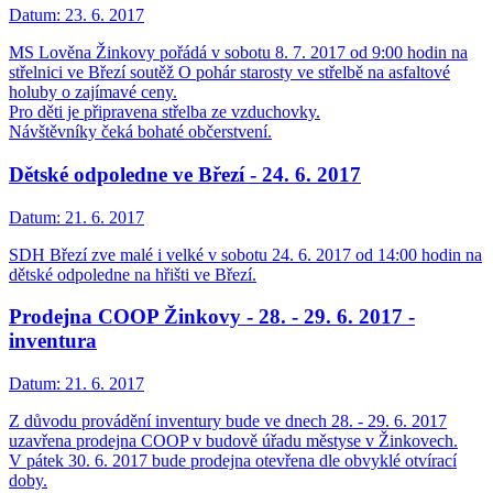
Datum:
23. 6. 2017
MS Lověna Žinkovy pořádá v sobotu 8. 7. 2017 od 9:00 hodin na
střelnici ve Březí soutěž O pohár starosty ve střelbě na asfaltové
holuby o zajímavé ceny.
Pro děti je připravena střelba ze vzduchovky.
Návštěvníky čeká bohaté občerstvení.
Dětské odpoledne ve Březí - 24. 6. 2017
Datum:
21. 6. 2017
SDH Březí zve malé i velké v sobotu 24. 6. 2017 od 14:00 hodin na
dětské odpoledne na hřišti ve Březí.
Prodejna COOP Žinkovy - 28. - 29. 6. 2017 -
inventura
Datum:
21. 6. 2017
Z důvodu provádění inventury bude ve dnech 28. - 29. 6. 2017
uzavřena prodejna COOP v budově úřadu městyse v Žinkovech.
V pátek 30. 6. 2017 bude prodejna otevřena dle obvyklé otvírací
doby.