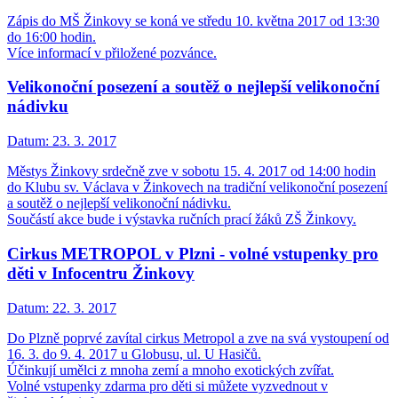
Zápis do MŠ Žinkovy se koná ve středu 10. května 2017 od 13:30
do 16:00 hodin.
Více informací v přiložené pozvánce.
Velikonoční posezení a soutěž o nejlepší velikonoční
nádivku
Datum:
23. 3. 2017
Městys Žinkovy srdečně zve v sobotu 15. 4. 2017 od 14:00 hodin
do Klubu sv. Václava v Žinkovech na tradiční velikonoční posezení
a soutěž o nejlepší velikonoční nádivku.
Součástí akce bude i výstavka ručních prací žáků ZŠ Žinkovy.
Cirkus METROPOL v Plzni - volné vstupenky pro
děti v Infocentru Žinkovy
Datum:
22. 3. 2017
Do Plzně poprvé zavítal cirkus Metropol a zve na svá vystoupení od
16. 3. do 9. 4. 2017 u Globusu, ul. U Hasičů.
Účinkují umělci z mnoha zemí a mnoho exotických zvířat.
Volné vstupenky zdarma pro děti si můžete vyzvednout v