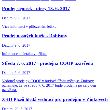
Prodej slepiček - úterý 13. 6. 2017
Datum:
9. 6. 2017
Více informací v přiloženém letáku.
Prodej nosných kuřic - Dobřany
Datum:
9. 6. 2017
Informace na letáku v příloze
Středa 7. 6. 2017 - prodejna COOP uzavřena
Datum:
5. 6. 2017
Vedoucí prodejny COOP v budově úřadu městyse Žinkovy
oznamuje, že ve středu 7. 6. 2017 bude prodejna po celý den
uzavřena.
ZKD Plzeň hledá vedoucí pro prodejnu v Žinkovech
Datum:
29. 5. 2017