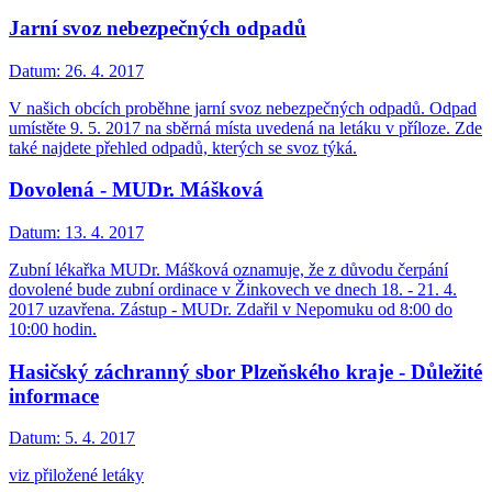
Jarní svoz nebezpečných odpadů
Datum:
26. 4. 2017
V našich obcích proběhne jarní svoz nebezpečných odpadů. Odpad
umístěte 9. 5. 2017 na sběrná místa uvedená na letáku v příloze. Zde
také najdete přehled odpadů, kterých se svoz týká.
Dovolená - MUDr. Mášková
Datum:
13. 4. 2017
Zubní lékařka MUDr. Mášková oznamuje, že z důvodu čerpání
dovolené bude zubní ordinace v Žinkovech ve dnech 18. - 21. 4.
2017 uzavřena. Zástup - MUDr. Zdařil v Nepomuku od 8:00 do
10:00 hodin.
Hasičský záchranný sbor Plzeňského kraje - Důležité
informace
Datum:
5. 4. 2017
viz přiložené letáky