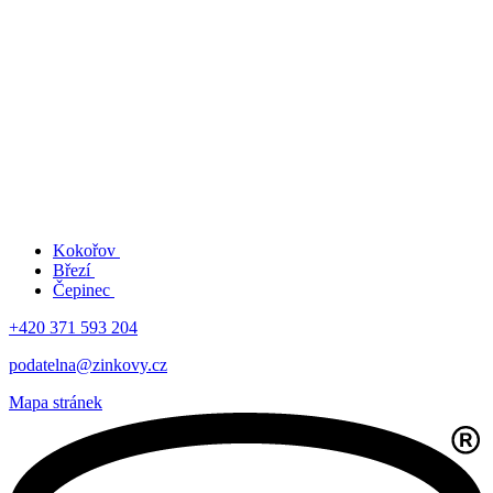
Kokořov
Březí
Čepinec
+420 371 593 204
podatelna@zinkovy.cz
Mapa stránek