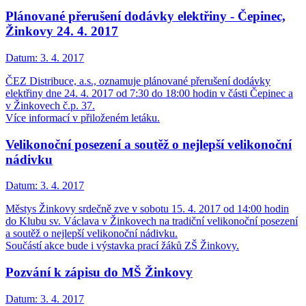
Plánované přerušení dodávky elektřiny - Čepinec,
Žinkovy 24. 4. 2017
Datum:
3. 4. 2017
ČEZ Distribuce, a.s., oznamuje plánované přerušení dodávky
elektřiny dne 24. 4. 2017 od 7:30 do 18:00 hodin v části Čepinec a
v Žinkovech č.p. 37.
Více informací v přiloženém letáku.
Velikonoční posezení a soutěž o nejlepší velikonoční
nádivku
Datum:
3. 4. 2017
Městys Žinkovy srdečně zve v sobotu 15. 4. 2017 od 14:00 hodin
do Klubu sv. Václava v Žinkovech na tradiční velikonoční posezení
a soutěž o nejlepší velikonoční nádivku.
Součástí akce bude i výstavka prací žáků ZŠ Žinkovy.
Pozvání k zápisu do MŠ Žinkovy
Datum:
3. 4. 2017