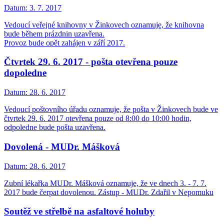
Datum:
3. 7. 2017
Vedoucí veřejné knihovny v Žinkovech oznamuje, že knihovna
bude během prázdnin uzavřena.
Provoz bude opět zahájen v září 2017.
Čtvrtek 29. 6. 2017 - pošta otevřena pouze
dopoledne
Datum:
28. 6. 2017
Vedoucí poštovního úřadu oznamuje, že pošta v Žinkovech bude ve
čtvrtek 29. 6. 2017 otevřena pouze od 8:00 do 10:00 hodin,
odpoledne bude pošta uzavřena.
Dovolená - MUDr. Mášková
Datum:
28. 6. 2017
Zubní lékařka MUDr. Mášková oznamuje, že ve dnech 3. - 7. 7.
2017 bude čerpat dovolenou. Zástup - MUDr. Zdařil v Nepomuku
Soutěž ve střelbě na asfaltové holuby