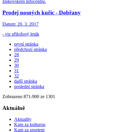
žinkovském infocentru.
Prodej nosných kuřic - Dobřany
Datum:
20. 3. 2017
- viz přiložený leták
první stránka
předchozí stránka
28
29
30
31
32
další stránka
poslední stránka
Zobrazeno
871
-
900
ze 1301
Aktuálně
Aktuality
Kam za kulturou
Kam za sportem