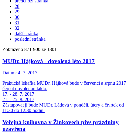
předchozí stránka
28
29
30
31
32
další stránka
poslední stránka
Zobrazeno
871
-
900
ze 1301
MUDr. Hájková - dovolená léto 2017
Datum:
4. 7. 2017
Praktická lékařka MUDr. Hájková bude v červenci a srpnu 2017
čerpat dovolenou takto:
17. - 28. 7. 2017
21. - 25. 8. 2017
Zástupovat ji bude MUDr. Ládová v pondělí, úterý a čtvrtek od
11:30 do 12:30 hodin.
Veřejná knihovna v Žinkovech přes prázdniny
uzavřena