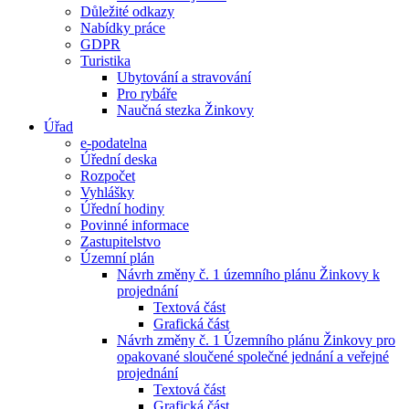
Důležité odkazy
Nabídky práce
GDPR
Turistika
Ubytování a stravování
Pro rybáře
Naučná stezka Žinkovy
Úřad
e-podatelna
Úřední deska
Rozpočet
Vyhlášky
Úřední hodiny
Povinné informace
Zastupitelstvo
Územní plán
Návrh změny č. 1 územního plánu Žinkovy k
projednání
Textová část
Grafická část
Návrh změny č. 1 Územního plánu Žinkovy pro
opakované sloučené společné jednání a veřejné
projednání
Textová část
Grafická část