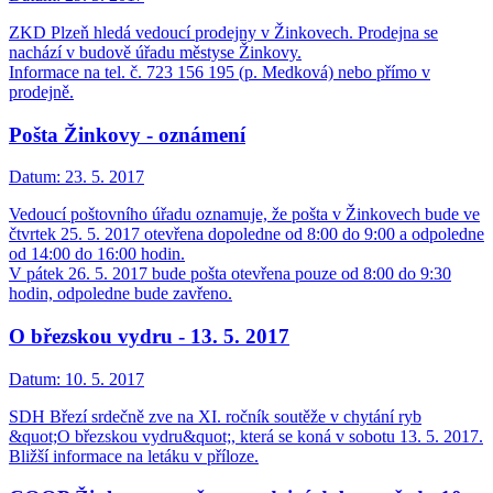
ZKD Plzeň hledá vedoucí prodejny v Žinkovech. Prodejna se
nachází v budově úřadu městyse Žinkovy.
Informace na tel. č. 723 156 195 (p. Medková) nebo přímo v
prodejně.
Pošta Žinkovy - oznámení
Datum:
23. 5. 2017
Vedoucí poštovního úřadu oznamuje, že pošta v Žinkovech bude ve
čtvrtek 25. 5. 2017 otevřena dopoledne od 8:00 do 9:00 a odpoledne
od 14:00 do 16:00 hodin.
V pátek 26. 5. 2017 bude pošta otevřena pouze od 8:00 do 9:30
hodin, odpoledne bude zavřeno.
O březskou vydru - 13. 5. 2017
Datum:
10. 5. 2017
SDH Březí srdečně zve na XI. ročník soutěže v chytání ryb
&quot;O březskou vydru&quot;, která se koná v sobotu 13. 5. 2017.
Bližší informace na letáku v příloze.