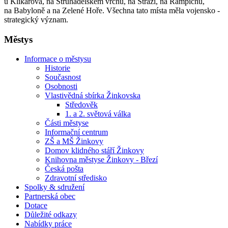
u Klikařova, na Struhadelském vrchu, na Stráži, na Rampichu,
na Babyloně a na Zelené Hoře. Všechna tato místa měla vojensko -
strategický význam.
Městys
Informace o městysu
Historie
Současnost
Osobnosti
Vlastivědná sbírka Žinkovska
Středověk
1. a 2. světová válka
Části městyse
Informační centrum
ZŠ a MŠ Žinkovy
Domov klidného stáří Žinkovy
Knihovna městyse Žinkovy - Březí
Česká pošta
Zdravotní středisko
Spolky & sdružení
Partnerská obec
Dotace
Důležité odkazy
Nabídky práce