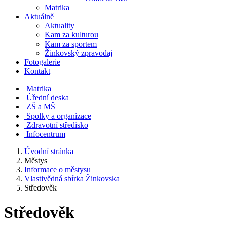
Matrika
Aktuálně
Aktuality
Kam za kulturou
Kam za sportem
Žinkovský zpravodaj
Fotogalerie
Kontakt
Matrika
Úřední deska
ZŠ a MŠ
Spolky a organizace
Zdravotní středisko
Infocentrum
Úvodní stránka
Městys
Informace o městysu
Vlastivědná sbírka Žinkovska
Středověk
Středověk