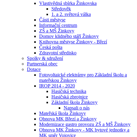
Vlastivědná sbírka Žinkovska
Středověk
1. a 2. světová válka
Části městyse
Informační centrum
ZŠ a MŠ Žinkovy
Domov klidného stáří Žinkovy
Knihovna městyse Žinkovy - Březí
Česká pošta
Zdravotní středisko
Spolky & sdružení
Partnerská obec
Dotace
Fotovoltaické elektrárny pro Základní školu a
mateřskou Žinkovy
IROP 2014 - 2020
Hasičská technika
Hasičská zbrojnice
Základní škola Žinkovy
Napsali o nás
Mateřská škola Žinkovy
Obnova MK Březí a Žinkovy
Modernizace gastro provozu ZŠ a MŠ Žinkovy
Obnova MK Žinkovy - MK bytové jednotky a
MK směr Vojovice