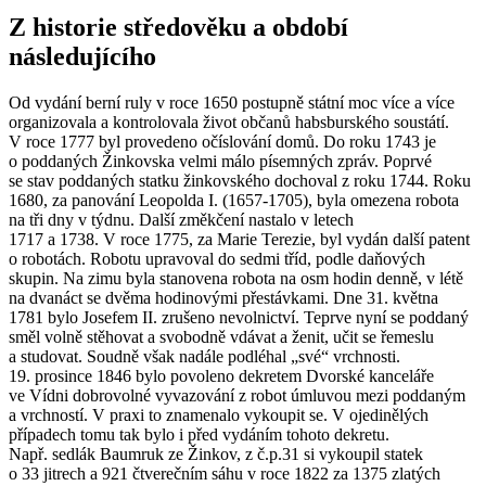
Z historie středověku a období
následujícího
Od vydání berní ruly v roce 1650 postupně státní moc více a více
organizovala a kontrolovala život občanů habsburského soustátí.
V roce 1777 byl provedeno očíslování domů. Do roku 1743 je
o poddaných Žinkovska velmi málo písemných zpráv. Poprvé
se stav poddaných statku žinkovského dochoval z roku 1744. Roku
1680, za panování Leopolda I. (1657-1705), byla omezena robota
na tři dny v týdnu. Další změkčení nastalo v letech
1717 a 1738. V roce 1775, za Marie Terezie, byl vydán další patent
o robotách. Robotu upravoval do sedmi tříd, podle daňových
skupin. Na zimu byla stanovena robota na osm hodin denně, v létě
na dvanáct se dvěma hodinovými přestávkami. Dne 31. května
1781 bylo Josefem II. zrušeno nevolnictví. Teprve nyní se poddaný
směl volně stěhovat a svobodně vdávat a ženit, učit se řemeslu
a studovat. Soudně však nadále podléhal „své“ vrchnosti.
19. prosince 1846 bylo povoleno dekretem Dvorské kanceláře
ve Vídni dobrovolné vyvazování z robot úmluvou mezi poddaným
a vrchností. V praxi to znamenalo vykoupit se. V ojedinělých
případech tomu tak bylo i před vydáním tohoto dekretu.
Např. sedlák Baumruk ze Žinkov, z č.p.31 si vykoupil statek
o 33 jitrech a 921 čtverečním sáhu v roce 1822 za 1375 zlatých