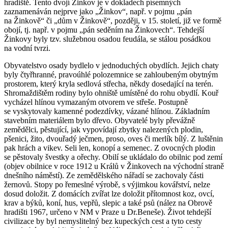
hradiště. Tento dvojí Žinkov je v dokladech písemných
zaznamenáván nejprve jako „Žinkov“, např. v pojmu „pán
na Žinkově“ či „dům v Žinkově“, později, v 15. století, již ve formě
obojí, tj. např. v pojmu „pán seděním na Žinkovech“. Tehdejší
Žinkovy byly tzv. služebnou osadou feudála, se stálou posádkou
na vodní tvrzi.
Obyvatelstvo osady bydlelo v jednoduchých obydlích. Jejich chaty
byly čtyřhranné, pravoúhlé polozemnice se zahloubeným obytným
prostorem, který kryla sedlová střecha, někdy dosedající na terén.
Shromaždištěm rodiny bylo ohniště umístěné do rohu obydlí. Kouř
vycházel hlínou vymazaným otvorem ve střeše. Postupně
se vyskytovaly kamenné podezdívky, vázané hlínou. Základním
stavebním materiálem bylo dřevo. Obyvatelé byly převážně
zemědělci, pěstující, jak vypovídají zbytky nalezených plodin,
pšenici, žito, dvouřadý ječmen, proso, oves či merlík bílý. Z luštěnin
pak hrách a vikev. Seli len, konopí a semenec. Z ovocných plodin
se pěstovaly švestky a ořechy. Obilí se ukládalo do obilnic pod zemí
(objev obilnice v roce 1912 u Králů v Žinkovech na východní straně
dnešního náměstí). Ze zemědělského nářadí se zachovaly části
žernovů. Stopy po řemeslné výrobě, s výjimkou kovářství, nelze
dosud doložit. Z domácích zvířat lze doložit přítomnost koz, ovcí,
krav a býků, koní, hus, vepřů, slepic a také psů (nález na Obrově
hradišti 1967, určeno v NM v Praze u Dr.Beneše). Život tehdejší
civilizace by byl nemyslitelný bez kupeckých cest a tyto cesty