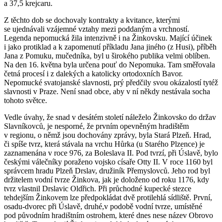
a 37,5 krejcaru.
Z těchto dob se dochovaly kontrakty a kvitance, kterými
se ujednávali vzájemné vztahy mezi poddaným a vrchností.
Legenda nepomucká žila intenzivně i na Žinkovsku. Mající účinek
i jako protiklad a k zapomenutí příkladu Jana jiného (z Husi), příběh
Jana z Pomuku, mučedníka, byl u širokého publika velmi oblíben.
Na den 16. května byla určena pouť do Nepomuka. Tam směřovala
četná procesí i z dalekých a katolicky ortodoxních Bavor.
Nepomucké svatojanské slavnosti, prý předčily svou okázalostí tytéž
slavnosti v Praze. Není snad obce, aby v ní někdy nestávala socha
tohoto světce.
Vedle úvahy, že snad v desátém století náleželo Žinkovsko do držav
Slavníkovců, je nesporné, že prvním opevněným hradištěm
v regionu, o němž jsou dochovány zprávy, byla Stará Plzeň. Hrad,
či spíše tvrz, která stávala na vrchu Hůrka (u Starého Plzence) je
zaznamenána v roce 976, za Boleslava II. Pod tvrzí, při Úslavě, bylo
českými válečníky poraženo vojsko císaře Otty II. V roce 1160 byl
správcem hradu Plzeň Drslav, družiník Přemyslovců. Jeho rod byl
držitelem vodní tvrze Žinkova, jak je doloženo od roku 1176, kdy
tvrz vlastnil Drslavic Oldřich. Při průchodné kupecké stezce
tehdejším Žinkovem lze předpokládat dvě protilehlá sídliště. První,
osadu-dvorec při Úslavě, druhé,v podobě vodní tvrze, umístěné
pod původním hradištním ostrohem, které dnes nese název Obrovo