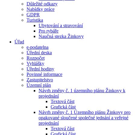
Důležité odkazy
Nabídky práce
GDPR
Turistika
Ubytování a stravování
Pro rybáře
Naučná stezka Žinkovy
Úřad
e-podatelna
Úřední deska
Rozpočet
Vyhlášky
Úřední hodiny
Povinné informace
Zastupitelstvo
Územní plán
Návrh změny č. 1 územního plánu Žinkovy k
projednání
Textová část
Grafická část
Návrh změny č. 1 Územního plánu Žinkovy pro
opakované sloučené společné jednání a veřejné
projednání
Textová část
Grafická část