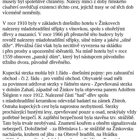
musely být spolehlivě chráněny. Nálezy mincí z doby římského
císařství osvědčují existenci těchto cest, jejichž trasy se od těch dob
víceméně neměnily.
V roce 1910 byly v základech dnešního hotelu v Žinkovech
nalezeny mladohradištní střípky s vlnovkou, spolu s ohořelými
dřevy a mazanicí. V roce 1966 při přestavbě této budovy byly
rovněž nalezeny mladohradištní střípky, silné trámy a jakési „silné
díže“. Převážná část však byla necitlivě vyvezena na skládku
i přes prosby a upozornění sběratelů. Na místě hotelu byl v roce
1559 obnoven „panský dům“, který byl nástupcem původního
tržního dvora, původně dřevěného.
Kupecká stezka mohla být 1.řádu - dnešními pojmy: pro zahraniční
obchod - či 2. řádu - pro vnitřní obchod. Obyvatelé osad měli
za povinnost udržovat stezky v řádném stavu - Zpevňovaná stezka
v dolním Zahatí, západně od Žinkov byla objevena panem Adolfem
Šléglem v roce 1912. Nalezené části "hatí"-dřev spolu
s mladohradištní keramikou odevzdal badatel na zámek Zbiroh.
Ostraha kupeckých cest byla naprostou nezbytností. Stezky
procházející hustými lesy, zpevňované pouze u osad, neskýtaly vždy
potřebné bezpečí. K zajištění bezpečnosti byla stavěna tzv. strážiště.
Tato byla trvale neobývaná. Znamení kouřem a ohněm signalizovala
nebezpečí. Doložitelně - za Břetislava I.- se strážiště na Žinkovsku
nacházela, kruhem od jihu : na Obrově hradišti, na Hrádku