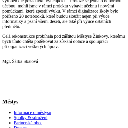
vyroben dle požadavků vyučujících. Protože se jedná o odbornou
učebnu, mohli jsme v rámci projektu vybavit učebnu i novými
pomůckami, které zpestří výuku. V rámci digitalizace školy bylo
pořízeno 20 notebooků, které budou sloužit nejen při výuce
informatiky a psaní všemi deseti, ale také při výuce ostatních
předmětů.
Celá rekonstrukce probíhala pod záštitou Městyse Žinkovy, kterému
bych tímto chtěla poděkovat za získání dotace a spolupráci
při organizaci veškerých úprav
.
Mgr. Šárka Skalová
Městys
Informace o městysu
Spolky & sdružení
Partnerská obec
Dotace