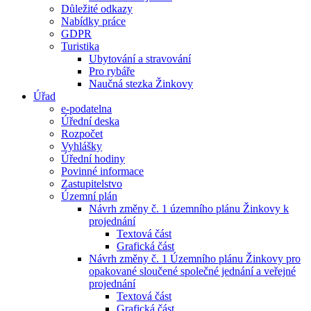
Důležité odkazy
Nabídky práce
GDPR
Turistika
Ubytování a stravování
Pro rybáře
Naučná stezka Žinkovy
Úřad
e-podatelna
Úřední deska
Rozpočet
Vyhlášky
Úřední hodiny
Povinné informace
Zastupitelstvo
Územní plán
Návrh změny č. 1 územního plánu Žinkovy k
projednání
Textová část
Grafická část
Návrh změny č. 1 Územního plánu Žinkovy pro
opakované sloučené společné jednání a veřejné
projednání
Textová část
Grafická část