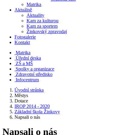
Matrika
Aktuálně
Aktuality
Kam za kulturou
Kam za sportem
Žinkovský zpravodaj
Fotogalerie
Kontakt
Matrika
Úřední deska
ZŠ a MŠ
Spolky a organizace
Zdravotní středisko
Infocentrum
Úvodní stránka
Městys
Dotace
IROP 2014 - 2020
Základní škola Žinkovy
Napsali o nás
Napsali o nás