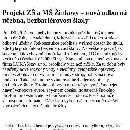
Projekt ZŠ a MŠ Žinkovy – nová odborná
učebna, bezbariérovost školy
Pondělí 29. června nebylo pouze prvním prázdninovým dnem
pro naše žáky, ale také dnem, kdy začala rozsáhlá rekonstrukce
odborné učebny. Rekonstrukce probíhala v rámci dotačního titulu,
kde byla podmínkou bezbariérovost školy. Na veškeré práce (jak
stavební, tak vybavení pomůckami, nábytkem, ITC technikou) byla
vyčleněna částka Kč 3 000 000,--. Stavební práce, které vykonávala
firma LUKÁŠstav s.r.o., probíhaly více než měsíc. Za tu dobu byly
nataženy nové rozvody vody a elektřiny, celoplošně opraveny
omítky, zhotoven nový sádrokartonový strop, položena nová
podlaha. Také bylo nutné vybudovat bezbariérový přístup
do budovy školy. Z tohoto důvodu musely být vyměněny nejen
hlavní vchodové dveře, abychom dosáhli dostatečně širokého
prostoru pro vstup, ale byl pořízen i schodolez, který pomůže
s transportem do patra. Dále bylo vybudováno bezbariérové WC
v prostorách toalet u školní družiny.
Učebna fyziky a chemie je vybavena novým nábytkem, který byl