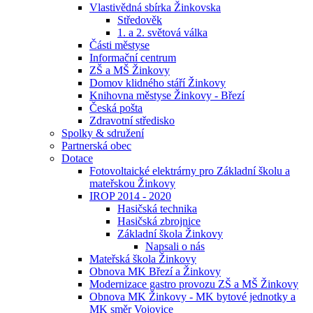
Vlastivědná sbírka Žinkovska
Středověk
1. a 2. světová válka
Části městyse
Informační centrum
ZŠ a MŠ Žinkovy
Domov klidného stáří Žinkovy
Knihovna městyse Žinkovy - Březí
Česká pošta
Zdravotní středisko
Spolky & sdružení
Partnerská obec
Dotace
Fotovoltaické elektrárny pro Základní školu a
mateřskou Žinkovy
IROP 2014 - 2020
Hasičská technika
Hasičská zbrojnice
Základní škola Žinkovy
Napsali o nás
Mateřská škola Žinkovy
Obnova MK Březí a Žinkovy
Modernizace gastro provozu ZŠ a MŠ Žinkovy
Obnova MK Žinkovy - MK bytové jednotky a
MK směr Vojovice