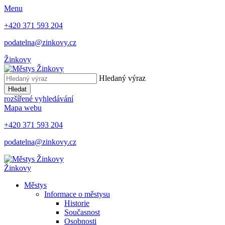
Menu
+420 371 593 204
podatelna@zinkovy.cz
Žinkovy
Hledaný výraz
Hledat
rozšířené vyhledávání
Mapa webu
+420 371 593 204
podatelna@zinkovy.cz
Žinkovy
Městys
Informace o městysu
Historie
Současnost
Osobnosti