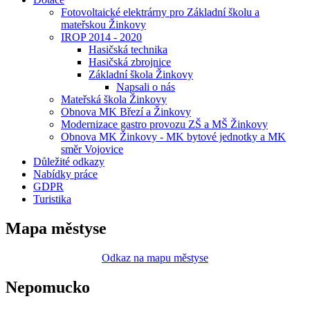
Fotovoltaické elektrárny pro Základní školu a
mateřskou Žinkovy
IROP 2014 - 2020
Hasičská technika
Hasičská zbrojnice
Základní škola Žinkovy
Napsali o nás
Mateřská škola Žinkovy
Obnova MK Březí a Žinkovy
Modernizace gastro provozu ZŠ a MŠ Žinkovy
Obnova MK Žinkovy - MK bytové jednotky a MK
směr Vojovice
Důležité odkazy
Nabídky práce
GDPR
Turistika
Mapa městyse
Odkaz na mapu městyse
Nepomucko