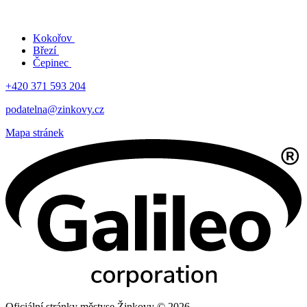
Kokořov
Březí
Čepinec
+420 371 593 204
podatelna@zinkovy.cz
Mapa stránek
Oficiální stránky městyse Žinkovy © 2026