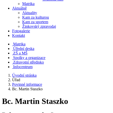
Matrika
Aktuálně
Aktuality
Kam za kulturou
Kam za sportem
Žinkovský zpravodaj
Fotogalerie
Kontakt
Matrika
Úřední deska
ZŠ a MŠ
Spolky a organizace
Zdravotní středisko
Infocentrum
Úvodní stránka
Úřad
Povinné informace
Bc. Martin Staszko
Bc. Martin Staszko