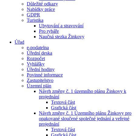
Důležité odkazy
Nabídky práce
GDPR
Turistika
Ubytování a stravování
Pro rybáře
Naučná stezka Žinkovy
Úřad
e-podatelna
Úřední deska
Rozpočet
Vyhlášky
Úřední hodiny
Povinné informace
Zastupitelstvo
Územní plán
Návrh změny č. 1 územního plánu Žinkovy k
projednání
Textová část
Grafická část
Návrh změny č. 1 Územního plánu Žinkovy pro
opakované sloučené společné jednání a veřejné
projednání
Textová část
Grafická část