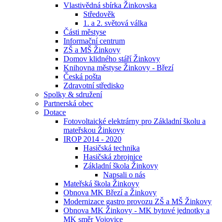
Vlastivědná sbírka Žinkovska
Středověk
1. a 2. světová válka
Části městyse
Informační centrum
ZŠ a MŠ Žinkovy
Domov klidného stáří Žinkovy
Knihovna městyse Žinkovy - Březí
Česká pošta
Zdravotní středisko
Spolky & sdružení
Partnerská obec
Dotace
Fotovoltaické elektrárny pro Základní školu a
mateřskou Žinkovy
IROP 2014 - 2020
Hasičská technika
Hasičská zbrojnice
Základní škola Žinkovy
Napsali o nás
Mateřská škola Žinkovy
Obnova MK Březí a Žinkovy
Modernizace gastro provozu ZŠ a MŠ Žinkovy
Obnova MK Žinkovy - MK bytové jednotky a
MK směr Vojovice