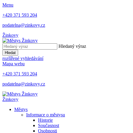
Menu
+420 371 593 204
podatelna@zinkovy.cz
Žinkovy
Hledaný výraz
Hledat
rozšířené vyhledávání
Mapa webu
+420 371 593 204
podatelna@zinkovy.cz
Žinkovy
Městys
Informace o městysu
Historie
Současnost
Osobnosti