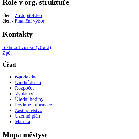
Role v org. struktuře
člen -
Zastupitelstvo
člen -
Finanční výbor
Kontakty
Stáhnout vizitku (vCard)
Zpět
Úřad
e-podatelna
Úřední deska
Rozpočet
Vyhlášky
Úřední hodiny
Povinné informace
Zastupitelstvo
Územní plán
Matrika
Mapa městyse