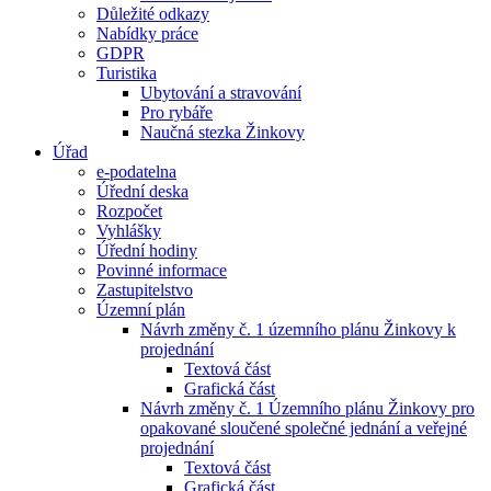
Důležité odkazy
Nabídky práce
GDPR
Turistika
Ubytování a stravování
Pro rybáře
Naučná stezka Žinkovy
Úřad
e-podatelna
Úřední deska
Rozpočet
Vyhlášky
Úřední hodiny
Povinné informace
Zastupitelstvo
Územní plán
Návrh změny č. 1 územního plánu Žinkovy k
projednání
Textová část
Grafická část
Návrh změny č. 1 Územního plánu Žinkovy pro
opakované sloučené společné jednání a veřejné
projednání
Textová část
Grafická část