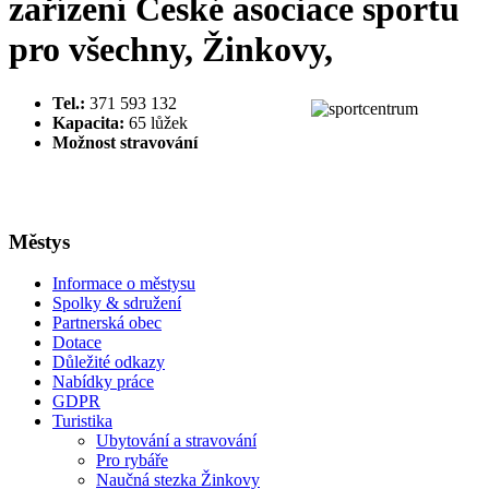
zařízení České asociace sportu
pro všechny, Žinkovy,
Tel.:
371 593 132
Kapacita:
65 lůžek
Možnost stravování
Městys
Informace o městysu
Spolky & sdružení
Partnerská obec
Dotace
Důležité odkazy
Nabídky práce
GDPR
Turistika
Ubytování a stravování
Pro rybáře
Naučná stezka Žinkovy