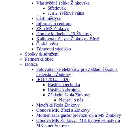
Vlastivědná sbírka Žinkovska
Středověk
1. a 2. světová válka
Části městyse
Informační centrum
ZŠ a MŠ Žinkovy
Domov klidného stáří Žinkovy
Knihovna městyse Žinkovy - Březí
Česká pošta
Zdravotní středisko
Spolky & sdružení
Partnerská obec
Dotace
Fotovoltaické elektrárny pro Základní školu a
mateřskou Žinkovy
IROP 2014 - 2020
Hasičská technika
Hasičská zbrojnice
Základní škola Žinkovy
Napsali o nás
Mateřská škola Žinkovy
Obnova MK Březí a Žinkovy
Modernizace gastro provozu ZŠ a MŠ Žinkovy
Obnova MK Žinkovy - MK bytové jednotky a
MK směr Vojovice