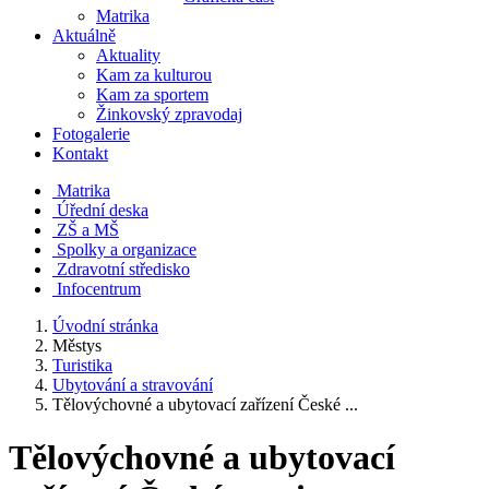
Matrika
Aktuálně
Aktuality
Kam za kulturou
Kam za sportem
Žinkovský zpravodaj
Fotogalerie
Kontakt
Matrika
Úřední deska
ZŠ a MŠ
Spolky a organizace
Zdravotní středisko
Infocentrum
Úvodní stránka
Městys
Turistika
Ubytování a stravování
Tělovýchovné a ubytovací zařízení České ...
Tělovýchovné a ubytovací