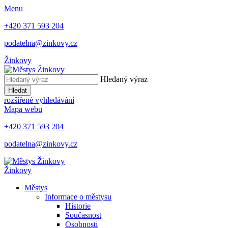
Menu
+420 371 593 204
podatelna@zinkovy.cz
Žinkovy
Hledaný výraz
Hledat
rozšířené vyhledávání
Mapa webu
+420 371 593 204
podatelna@zinkovy.cz
Žinkovy
Městys
Informace o městysu
Historie
Současnost
Osobnosti