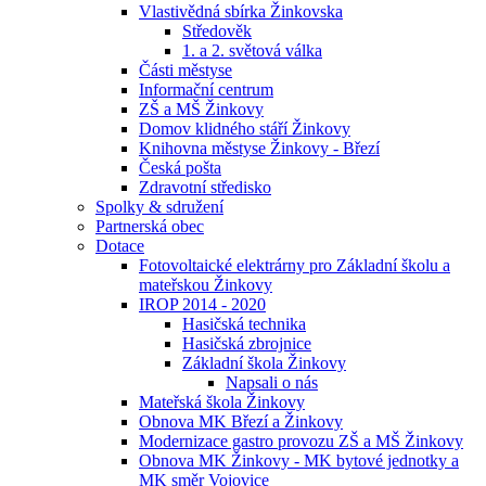
Vlastivědná sbírka Žinkovska
Středověk
1. a 2. světová válka
Části městyse
Informační centrum
ZŠ a MŠ Žinkovy
Domov klidného stáří Žinkovy
Knihovna městyse Žinkovy - Březí
Česká pošta
Zdravotní středisko
Spolky & sdružení
Partnerská obec
Dotace
Fotovoltaické elektrárny pro Základní školu a
mateřskou Žinkovy
IROP 2014 - 2020
Hasičská technika
Hasičská zbrojnice
Základní škola Žinkovy
Napsali o nás
Mateřská škola Žinkovy
Obnova MK Březí a Žinkovy
Modernizace gastro provozu ZŠ a MŠ Žinkovy
Obnova MK Žinkovy - MK bytové jednotky a
MK směr Vojovice