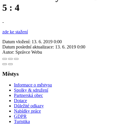
5 : 4
-
zde ke stažení
Datum vložení:
13. 6. 2019 0:00
Datum poslední aktualizace:
13. 6. 2019 0:00
Autor:
Správce Webu
Městys
Informace o městysu
Spolky & sdružení
Partnerská obec
Dotace
Důležité odkazy
Nabídky práce
GDPR
Turistika