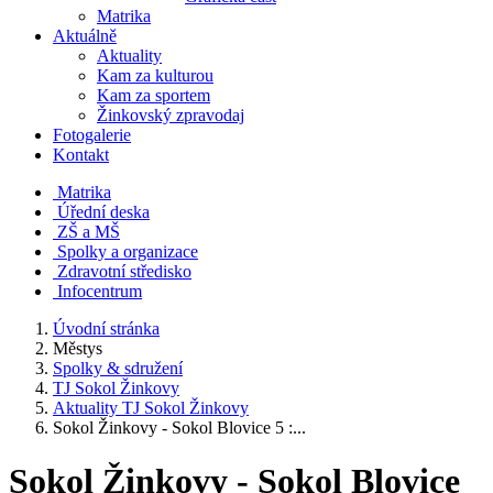
Matrika
Aktuálně
Aktuality
Kam za kulturou
Kam za sportem
Žinkovský zpravodaj
Fotogalerie
Kontakt
Matrika
Úřední deska
ZŠ a MŠ
Spolky a organizace
Zdravotní středisko
Infocentrum
Úvodní stránka
Městys
Spolky & sdružení
TJ Sokol Žinkovy
Aktuality TJ Sokol Žinkovy
Sokol Žinkovy - Sokol Blovice 5 :...
Sokol Žinkovy - Sokol Blovice