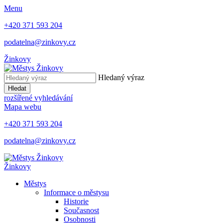
Menu
+420 371 593 204
podatelna@zinkovy.cz
Žinkovy
Hledaný výraz
Hledat
rozšířené vyhledávání
Mapa webu
+420 371 593 204
podatelna@zinkovy.cz
Žinkovy
Městys
Informace o městysu
Historie
Současnost
Osobnosti