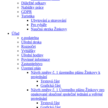
Důležité odkazy
Nabídky práce
GDPR
Turistika
Ubytování a stravování
Pro rybáře
Naučná stezka Žinkovy
Úřad
e-podatelna
Úřední deska
Rozpočet
Vyhlášky
Úřední hodiny
Povinné informace
Zastupitelstvo
Územní plán
Návrh změny č. 1 územního plánu Žinkovy k
projednání
Textová část
Grafická část
Návrh změny č. 1 Územního plánu Žinkovy pro
opakované sloučené společné jednání a veřejné
projednání
Textová část
Grafická část