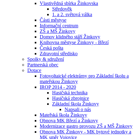
Vlastivědná sbírka Žinkovska
Středověk
1. a 2. světová válka
Části městyse
Informační centrum
ZŠ a MŠ Žinkovy
Domov klidného stáří Žinkovy
Knihovna městyse Žinkovy - Březí
Česká pošta
Zdravotní středisko
Spolky & sdružení
Partnerská obec
Dotace
Fotovoltaické elektrárny pro Základní školu a
mateřskou Žinkovy
IROP 2014 - 2020
Hasičská technika
Hasičská zbrojnice
Základní škola Žinkovy
Napsali o nás
Mateřská škola Žinkovy
Obnova MK Březí a Žinkovy
Modernizace gastro provozu ZŠ a MŠ Žinkovy
Obnova MK Žinkovy - MK bytové jednotky a
MK směr Vojovice