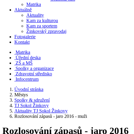
Matrika
Aktuálně
Aktuality
Kam za kulturou
Kam za sportem
Žinkovský zpravodaj
Fotogalerie
Kontakt
Matrika
Úřední deska
ZŠ a MŠ
Spolky a organizace
Zdravotní středisko
Infocentrum
Úvodní stránka
Městys
Spolky & sdružení
TJ Sokol Žinkovy
Aktuality TJ Sokol Žinkovy
Rozlosování zápasů - jaro 2016 - muži
Rozlosování zápasů - jaro 2016