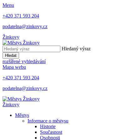
Menu
+420 371 593 204
podatelna@zinkovy.cz
Žinkovy
Hledaný výraz
Hledat
rozšířené vyhledávání
Mapa webu
+420 371 593 204
podatelna@zinkovy.cz
Žinkovy
Městys
Informace o městysu
Historie
Současnost
Osobnosti