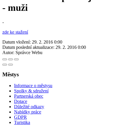
- muži
-
zde ke stažení
Datum vložení:
29. 2. 2016 0:00
Datum poslední aktualizace:
29. 2. 2016 0:00
Autor:
Správce Webu
Městys
Informace o městysu
Spolky & sdružení
Partnerská obec
Dotace
Důležité odkazy
Nabídky práce
GDPR
Turistika