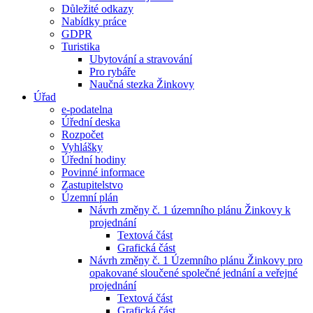
Důležité odkazy
Nabídky práce
GDPR
Turistika
Ubytování a stravování
Pro rybáře
Naučná stezka Žinkovy
Úřad
e-podatelna
Úřední deska
Rozpočet
Vyhlášky
Úřední hodiny
Povinné informace
Zastupitelstvo
Územní plán
Návrh změny č. 1 územního plánu Žinkovy k
projednání
Textová část
Grafická část
Návrh změny č. 1 Územního plánu Žinkovy pro
opakované sloučené společné jednání a veřejné
projednání
Textová část
Grafická část