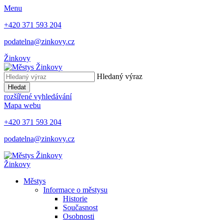
Menu
+420 371 593 204
podatelna@zinkovy.cz
Žinkovy
Hledaný výraz
Hledat
rozšířené vyhledávání
Mapa webu
+420 371 593 204
podatelna@zinkovy.cz
Žinkovy
Městys
Informace o městysu
Historie
Současnost
Osobnosti