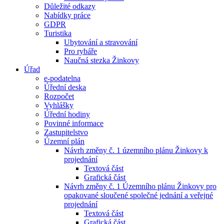
Důležité odkazy
Nabídky práce
GDPR
Turistika
Ubytování a stravování
Pro rybáře
Naučná stezka Žinkovy
Úřad
e-podatelna
Úřední deska
Rozpočet
Vyhlášky
Úřední hodiny
Povinné informace
Zastupitelstvo
Územní plán
Návrh změny č. 1 územního plánu Žinkovy k
projednání
Textová část
Grafická část
Návrh změny č. 1 Územního plánu Žinkovy pro
opakované sloučené společné jednání a veřejné
projednání
Textová část
Grafická část