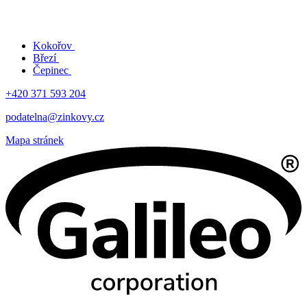
Kokořov
Březí
Čepinec
+420 371 593 204
podatelna@zinkovy.cz
Mapa stránek