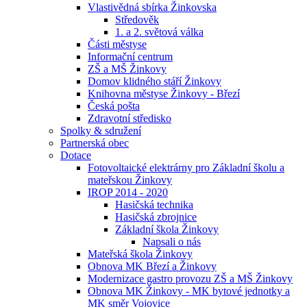
Vlastivědná sbírka Žinkovska
Středověk
1. a 2. světová válka
Části městyse
Informační centrum
ZŠ a MŠ Žinkovy
Domov klidného stáří Žinkovy
Knihovna městyse Žinkovy - Březí
Česká pošta
Zdravotní středisko
Spolky & sdružení
Partnerská obec
Dotace
Fotovoltaické elektrárny pro Základní školu a
mateřskou Žinkovy
IROP 2014 - 2020
Hasičská technika
Hasičská zbrojnice
Základní škola Žinkovy
Napsali o nás
Mateřská škola Žinkovy
Obnova MK Březí a Žinkovy
Modernizace gastro provozu ZŠ a MŠ Žinkovy
Obnova MK Žinkovy - MK bytové jednotky a
MK směr Vojovice