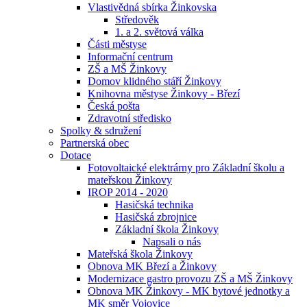
Vlastivědná sbírka Žinkovska
Středověk
1. a 2. světová válka
Části městyse
Informační centrum
ZŠ a MŠ Žinkovy
Domov klidného stáří Žinkovy
Knihovna městyse Žinkovy - Březí
Česká pošta
Zdravotní středisko
Spolky & sdružení
Partnerská obec
Dotace
Fotovoltaické elektrárny pro Základní školu a
mateřskou Žinkovy
IROP 2014 - 2020
Hasičská technika
Hasičská zbrojnice
Základní škola Žinkovy
Napsali o nás
Mateřská škola Žinkovy
Obnova MK Březí a Žinkovy
Modernizace gastro provozu ZŠ a MŠ Žinkovy
Obnova MK Žinkovy - MK bytové jednotky a
MK směr Vojovice