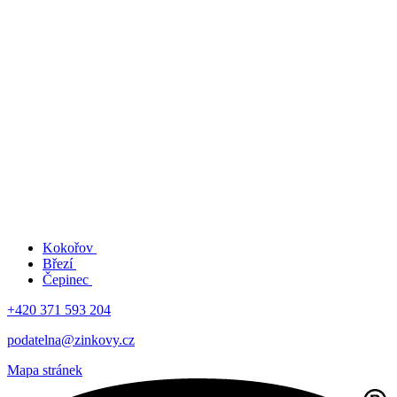
Kokořov
Březí
Čepinec
+420 371 593 204
podatelna@zinkovy.cz
Mapa stránek