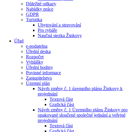
Důležité odkazy
Nabídky práce
GDPR
Turistika
Ubytování a stravování
Pro rybáře
Naučná stezka Žinkovy
Úřad
e-podatelna
Úřední deska
Rozpočet
Vyhlášky
Úřední hodiny
Povinné informace
Zastupitelstvo
Územní plán
Návrh změny č. 1 územního plánu Žinkovy k
projednání
Textová část
Grafická část
Návrh změny č. 1 Územního plánu Žinkovy pro
opakované sloučené společné jednání a veřejné
projednání
Textová část
Grafická část