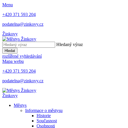
Menu
+420 371 593 204
podatelna@zinkovy.cz
Žinkovy
Hledaný výraz
Hledat
rozšířené vyhledávání
Mapa webu
+420 371 593 204
podatelna@zinkovy.cz
Žinkovy
Městys
Informace o městysu
Historie
Současnost
Osobnosti