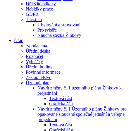
Důležité odkazy
Nabídky práce
GDPR
Turistika
Ubytování a stravování
Pro rybáře
Naučná stezka Žinkovy
Úřad
e-podatelna
Úřední deska
Rozpočet
Vyhlášky
Úřední hodiny
Povinné informace
Zastupitelstvo
Územní plán
Návrh změny č. 1 územního plánu Žinkovy k
projednání
Textová část
Grafická část
Návrh změny č. 1 Územního plánu Žinkovy pro
opakované sloučené společné jednání a veřejné
projednání
Textová část
Grafická část