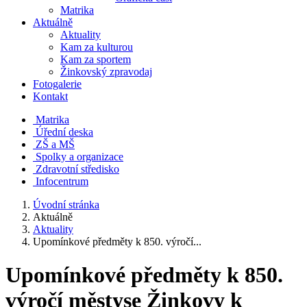
Matrika
Aktuálně
Aktuality
Kam za kulturou
Kam za sportem
Žinkovský zpravodaj
Fotogalerie
Kontakt
Matrika
Úřední deska
ZŠ a MŠ
Spolky a organizace
Zdravotní středisko
Infocentrum
Úvodní stránka
Aktuálně
Aktuality
Upomínkové předměty k 850. výročí...
Upomínkové předměty k 850.
výročí městyse Žinkovy k