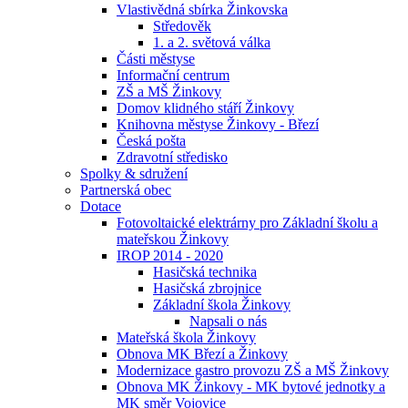
Vlastivědná sbírka Žinkovska
Středověk
1. a 2. světová válka
Části městyse
Informační centrum
ZŠ a MŠ Žinkovy
Domov klidného stáří Žinkovy
Knihovna městyse Žinkovy - Březí
Česká pošta
Zdravotní středisko
Spolky & sdružení
Partnerská obec
Dotace
Fotovoltaické elektrárny pro Základní školu a
mateřskou Žinkovy
IROP 2014 - 2020
Hasičská technika
Hasičská zbrojnice
Základní škola Žinkovy
Napsali o nás
Mateřská škola Žinkovy
Obnova MK Březí a Žinkovy
Modernizace gastro provozu ZŠ a MŠ Žinkovy
Obnova MK Žinkovy - MK bytové jednotky a
MK směr Vojovice