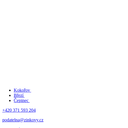
Kokořov
Březí
Čepinec
+420 371 593 204
podatelna@zinkovy.cz