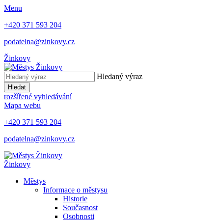
Menu
+420 371 593 204
podatelna@zinkovy.cz
Žinkovy
Hledaný výraz
Hledat
rozšířené vyhledávání
Mapa webu
+420 371 593 204
podatelna@zinkovy.cz
Žinkovy
Městys
Informace o městysu
Historie
Současnost
Osobnosti