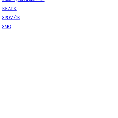
RRAPK
SPOV ČR
SMO