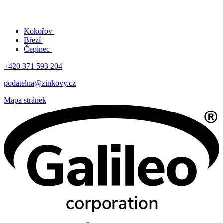
Kokořov
Březí
Čepinec
+420 371 593 204
podatelna@zinkovy.cz
Mapa stránek