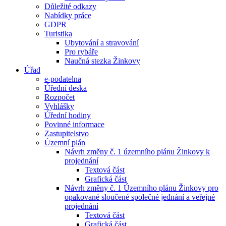
Důležité odkazy
Nabídky práce
GDPR
Turistika
Ubytování a stravování
Pro rybáře
Naučná stezka Žinkovy
Úřad
e-podatelna
Úřední deska
Rozpočet
Vyhlášky
Úřední hodiny
Povinné informace
Zastupitelstvo
Územní plán
Návrh změny č. 1 územního plánu Žinkovy k
projednání
Textová část
Grafická část
Návrh změny č. 1 Územního plánu Žinkovy pro
opakované sloučené společné jednání a veřejné
projednání
Textová část
Grafická část