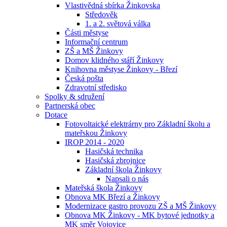
Vlastivědná sbírka Žinkovska
Středověk
1. a 2. světová válka
Části městyse
Informační centrum
ZŠ a MŠ Žinkovy
Domov klidného stáří Žinkovy
Knihovna městyse Žinkovy - Březí
Česká pošta
Zdravotní středisko
Spolky & sdružení
Partnerská obec
Dotace
Fotovoltaické elektrárny pro Základní školu a
mateřskou Žinkovy
IROP 2014 - 2020
Hasičská technika
Hasičská zbrojnice
Základní škola Žinkovy
Napsali o nás
Mateřská škola Žinkovy
Obnova MK Březí a Žinkovy
Modernizace gastro provozu ZŠ a MŠ Žinkovy
Obnova MK Žinkovy - MK bytové jednotky a
MK směr Vojovice