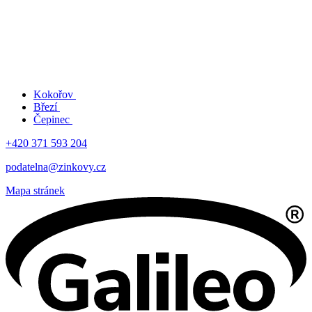
Kokořov
Březí
Čepinec
+420 371 593 204
podatelna@zinkovy.cz
Mapa stránek