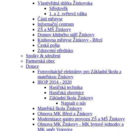
Vlastivědná sbírka Žinkovska
Středověk
1. a 2. světová válka
Části městyse
Informační centrum
ZŠ a MŠ Žinkovy
Domov klidného stáří Žinkovy
Knihovna městyse Žinkovy - Březí
Česká pošta
Zdravotní středisko
Spolky & sdružení
Partnerská obec
Dotace
Fotovoltaické elektrárny pro Základní školu a
mateřskou Žinkovy
IROP 2014 - 2020
Hasičská technika
Hasičská zbrojnice
Základní škola Žinkovy
Napsali o nás
Mateřská škola Žinkovy
Obnova MK Březí a Žinkovy
Modernizace gastro provozu ZŠ a MŠ Žinkovy
Obnova MK Žinkovy - MK bytové jednotky a
MK směr Vojovice