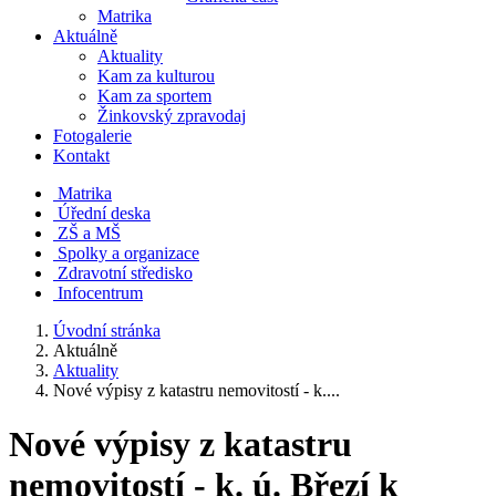
Matrika
Aktuálně
Aktuality
Kam za kulturou
Kam za sportem
Žinkovský zpravodaj
Fotogalerie
Kontakt
Matrika
Úřední deska
ZŠ a MŠ
Spolky a organizace
Zdravotní středisko
Infocentrum
Úvodní stránka
Aktuálně
Aktuality
Nové výpisy z katastru nemovitostí - k....
Nové výpisy z katastru
nemovitostí - k. ú. Březí k