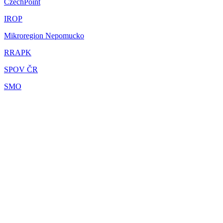
CzechPoint
IROP
Mikroregion Nepomucko
RRAPK
SPOV ČR
SMO