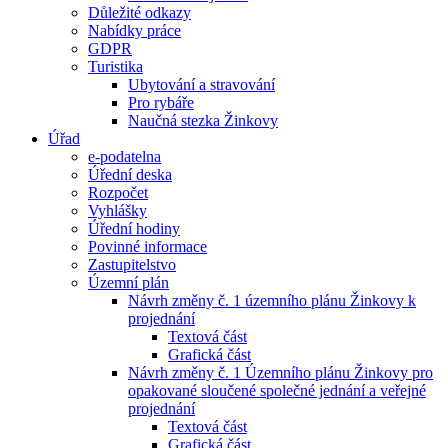
Důležité odkazy
Nabídky práce
GDPR
Turistika
Ubytování a stravování
Pro rybáře
Naučná stezka Žinkovy
Úřad
e-podatelna
Úřední deska
Rozpočet
Vyhlášky
Úřední hodiny
Povinné informace
Zastupitelstvo
Územní plán
Návrh změny č. 1 územního plánu Žinkovy k
projednání
Textová část
Grafická část
Návrh změny č. 1 Územního plánu Žinkovy pro
opakované sloučené společné jednání a veřejné
projednání
Textová část
Grafická část