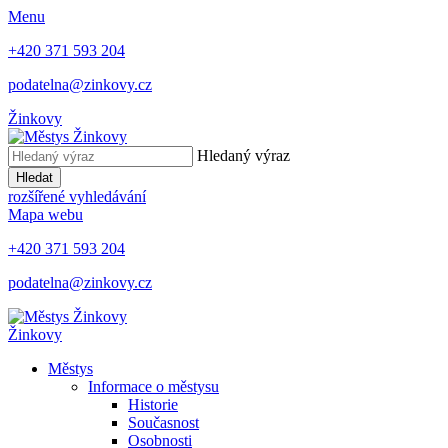
Menu
+420 371 593 204
podatelna@zinkovy.cz
Žinkovy
Hledaný výraz
Hledat
rozšířené vyhledávání
Mapa webu
+420 371 593 204
podatelna@zinkovy.cz
Žinkovy
Městys
Informace o městysu
Historie
Současnost
Osobnosti