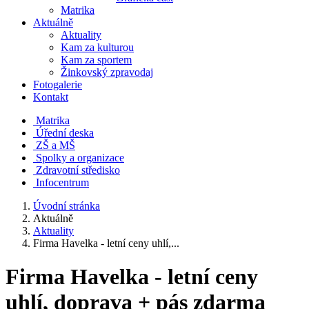
Matrika
Aktuálně
Aktuality
Kam za kulturou
Kam za sportem
Žinkovský zpravodaj
Fotogalerie
Kontakt
Matrika
Úřední deska
ZŠ a MŠ
Spolky a organizace
Zdravotní středisko
Infocentrum
Úvodní stránka
Aktuálně
Aktuality
Firma Havelka - letní ceny uhlí,...
Firma Havelka - letní ceny
uhlí, doprava + pás zdarma