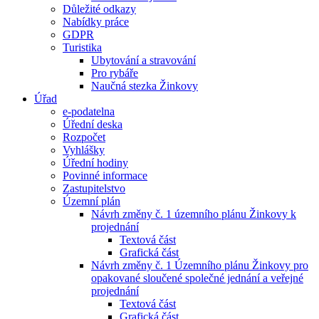
Důležité odkazy
Nabídky práce
GDPR
Turistika
Ubytování a stravování
Pro rybáře
Naučná stezka Žinkovy
Úřad
e-podatelna
Úřední deska
Rozpočet
Vyhlášky
Úřední hodiny
Povinné informace
Zastupitelstvo
Územní plán
Návrh změny č. 1 územního plánu Žinkovy k
projednání
Textová část
Grafická část
Návrh změny č. 1 Územního plánu Žinkovy pro
opakované sloučené společné jednání a veřejné
projednání
Textová část
Grafická část