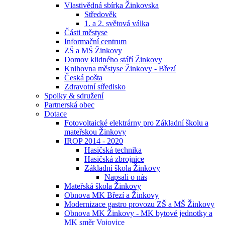
Vlastivědná sbírka Žinkovska
Středověk
1. a 2. světová válka
Části městyse
Informační centrum
ZŠ a MŠ Žinkovy
Domov klidného stáří Žinkovy
Knihovna městyse Žinkovy - Březí
Česká pošta
Zdravotní středisko
Spolky & sdružení
Partnerská obec
Dotace
Fotovoltaické elektrárny pro Základní školu a
mateřskou Žinkovy
IROP 2014 - 2020
Hasičská technika
Hasičská zbrojnice
Základní škola Žinkovy
Napsali o nás
Mateřská škola Žinkovy
Obnova MK Březí a Žinkovy
Modernizace gastro provozu ZŠ a MŠ Žinkovy
Obnova MK Žinkovy - MK bytové jednotky a
MK směr Vojovice