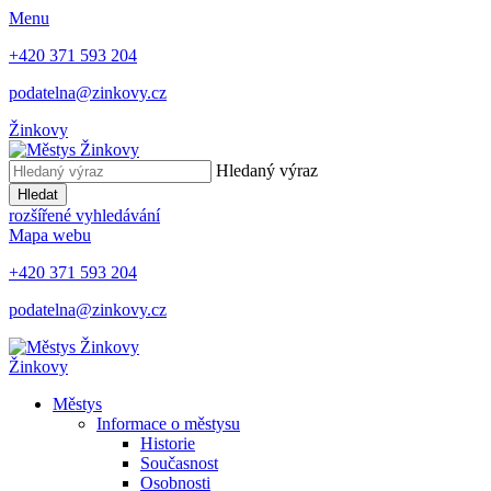
Menu
+420 371 593 204
podatelna@zinkovy.cz
Žinkovy
Hledaný výraz
Hledat
rozšířené vyhledávání
Mapa webu
+420 371 593 204
podatelna@zinkovy.cz
Žinkovy
Městys
Informace o městysu
Historie
Současnost
Osobnosti