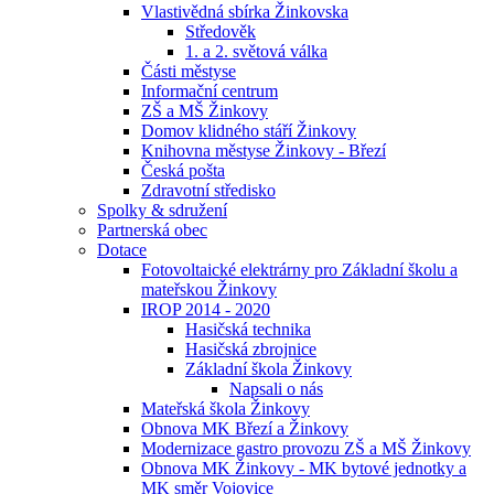
Vlastivědná sbírka Žinkovska
Středověk
1. a 2. světová válka
Části městyse
Informační centrum
ZŠ a MŠ Žinkovy
Domov klidného stáří Žinkovy
Knihovna městyse Žinkovy - Březí
Česká pošta
Zdravotní středisko
Spolky & sdružení
Partnerská obec
Dotace
Fotovoltaické elektrárny pro Základní školu a
mateřskou Žinkovy
IROP 2014 - 2020
Hasičská technika
Hasičská zbrojnice
Základní škola Žinkovy
Napsali o nás
Mateřská škola Žinkovy
Obnova MK Březí a Žinkovy
Modernizace gastro provozu ZŠ a MŠ Žinkovy
Obnova MK Žinkovy - MK bytové jednotky a
MK směr Vojovice