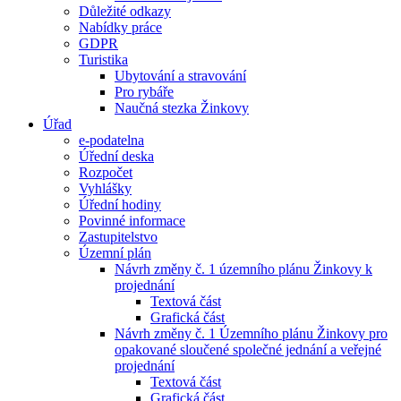
Důležité odkazy
Nabídky práce
GDPR
Turistika
Ubytování a stravování
Pro rybáře
Naučná stezka Žinkovy
Úřad
e-podatelna
Úřední deska
Rozpočet
Vyhlášky
Úřední hodiny
Povinné informace
Zastupitelstvo
Územní plán
Návrh změny č. 1 územního plánu Žinkovy k
projednání
Textová část
Grafická část
Návrh změny č. 1 Územního plánu Žinkovy pro
opakované sloučené společné jednání a veřejné
projednání
Textová část
Grafická část