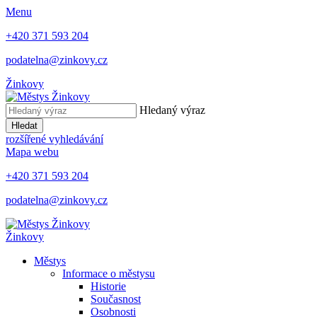
Menu
+420 371 593 204
podatelna@zinkovy.cz
Žinkovy
Hledaný výraz
Hledat
rozšířené vyhledávání
Mapa webu
+420 371 593 204
podatelna@zinkovy.cz
Žinkovy
Městys
Informace o městysu
Historie
Současnost
Osobnosti