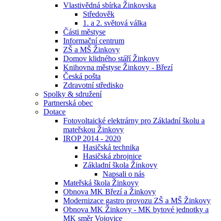
Vlastivědná sbírka Žinkovska
Středověk
1. a 2. světová válka
Části městyse
Informační centrum
ZŠ a MŠ Žinkovy
Domov klidného stáří Žinkovy
Knihovna městyse Žinkovy - Březí
Česká pošta
Zdravotní středisko
Spolky & sdružení
Partnerská obec
Dotace
Fotovoltaické elektrárny pro Základní školu a
mateřskou Žinkovy
IROP 2014 - 2020
Hasičská technika
Hasičská zbrojnice
Základní škola Žinkovy
Napsali o nás
Mateřská škola Žinkovy
Obnova MK Březí a Žinkovy
Modernizace gastro provozu ZŠ a MŠ Žinkovy
Obnova MK Žinkovy - MK bytové jednotky a
MK směr Vojovice