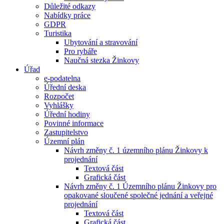
Důležité odkazy
Nabídky práce
GDPR
Turistika
Ubytování a stravování
Pro rybáře
Naučná stezka Žinkovy
Úřad
e-podatelna
Úřední deska
Rozpočet
Vyhlášky
Úřední hodiny
Povinné informace
Zastupitelstvo
Územní plán
Návrh změny č. 1 územního plánu Žinkovy k
projednání
Textová část
Grafická část
Návrh změny č. 1 Územního plánu Žinkovy pro
opakované sloučené společné jednání a veřejné
projednání
Textová část
Grafická část