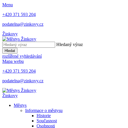
Menu
+420 371 593 204
podatelna@zinkovy.cz
Žinkovy
Hledaný výraz
Hledat
rozšířené vyhledávání
Mapa webu
+420 371 593 204
podatelna@zinkovy.cz
Žinkovy
Městys
Informace o městysu
Historie
Současnost
Osobnosti