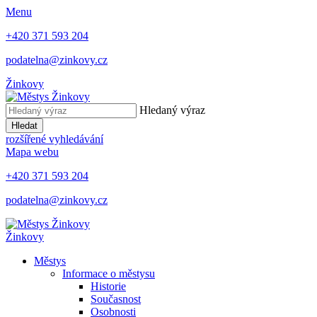
Menu
+420 371 593 204
podatelna@zinkovy.cz
Žinkovy
Hledaný výraz
Hledat
rozšířené vyhledávání
Mapa webu
+420 371 593 204
podatelna@zinkovy.cz
Žinkovy
Městys
Informace o městysu
Historie
Současnost
Osobnosti