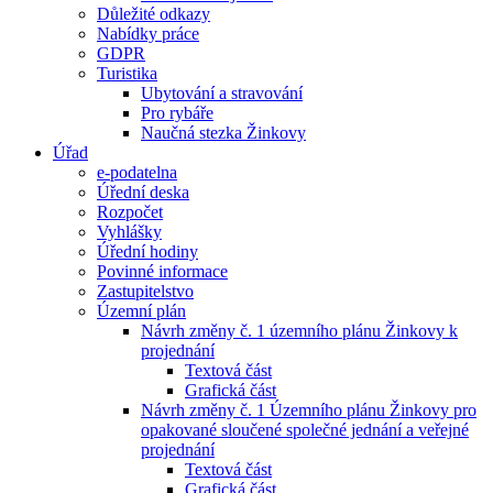
Důležité odkazy
Nabídky práce
GDPR
Turistika
Ubytování a stravování
Pro rybáře
Naučná stezka Žinkovy
Úřad
e-podatelna
Úřední deska
Rozpočet
Vyhlášky
Úřední hodiny
Povinné informace
Zastupitelstvo
Územní plán
Návrh změny č. 1 územního plánu Žinkovy k
projednání
Textová část
Grafická část
Návrh změny č. 1 Územního plánu Žinkovy pro
opakované sloučené společné jednání a veřejné
projednání
Textová část
Grafická část