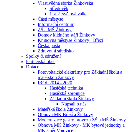
Vlastivědná sbírka Žinkovska
Středověk
1. a 2. světová válka
Části městyse
Informační centrum
ZŠ a MŠ Žinkovy
Domov klidného stáří Žinkovy
Knihovna městyse Žinkovy - Březí
Česká pošta
Zdravotní středisko
Spolky & sdružení
Partnerská obec
Dotace
Fotovoltaické elektrárny pro Základní školu a
mateřskou Žinkovy
IROP 2014 - 2020
Hasičská technika
Hasičská zbrojnice
Základní škola Žinkovy
Napsali o nás
Mateřská škola Žinkovy
Obnova MK Březí a Žinkovy
Modernizace gastro provozu ZŠ a MŠ Žinkovy
Obnova MK Žinkovy - MK bytové jednotky a
MK směr Vojovice